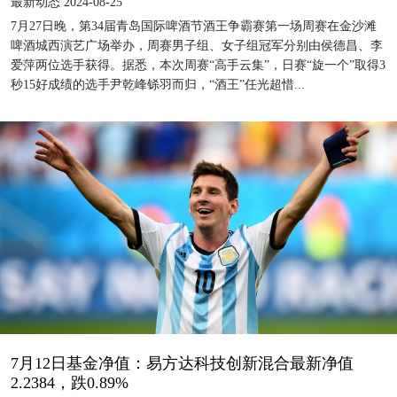
最新动态 2024-08-25
7月27日晚，第34届青岛国际啤酒节酒王争霸赛第一场周赛在金沙滩
啤酒城西演艺广场举办，周赛男子组、女子组冠军分别由侯德昌、李
爱萍两位选手获得。据悉，本次周赛“高手云集”，日赛“旋一个”取得3
秒15好成绩的选手尹乾峰铩羽而归，“酒王”任光超惜...
7月12日基金净值：易方达科技创新混合最新净值
2.2384，跌0.89%