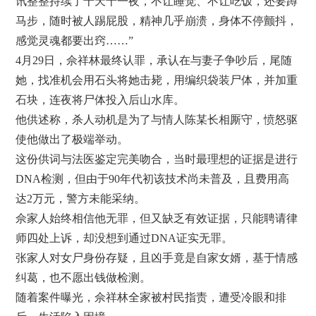
讯整整持续了十天十一夜，不让睡觉、不让吃饭，还要蹲
马步，随时被人踢屁股，精神几乎崩溃，身体不停颤抖，
感觉灵魂都要出窍……”
4月29日，佘祥林最终认罪，承认在与妻子争吵后，尾随
她，找准机会用石头将她击毙，用编织袋装尸体，并加重
石块，连夜将尸体投入后山水库。
他供述称，杀人动机是为了与情人陈某长相厮守，愤怒驱
使他做出了极端举动。
这份供词与法医鉴定完美吻合，当时最理想的证据是进行
DNA检测，但由于90年代初该技术尚未普及，且费用高
达2万元，警方未能采纳。
佘家人始终相信他无罪，但又缺乏有效证据，只能聘请律
师四处上诉，却没想到通过DNA证实无罪。
张家人对女尸身份存疑，且凶手竟是自家女婿，基于情感
纠葛，也不愿出钱做检测。
随着案件曝光，佘祥林全家被村民指责，遭受冷眼和排