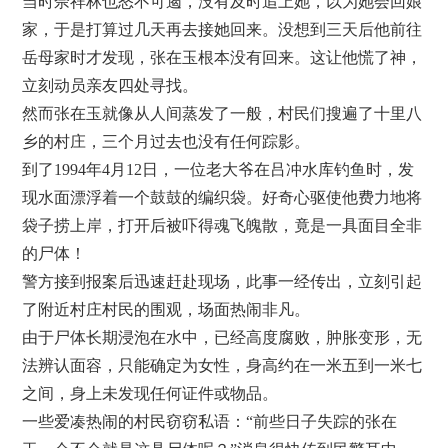
当时佘祥林也怒不可遏，没有及时追上她，以为她会回娘
家，于是打算过几天再去接她回来。没想到三天后他前往
岳母家时才发现，张在玉根本没有回来。这让他慌了神，
立刻动员亲友四处寻找。
然而张在玉就像从人间蒸发了一般，村民们搜遍了十里八
乡的村庄，三个月过去也没有任何踪影。
到了1994年4月12日，一位老大爷在吕冲水库钓鱼时，发
现水面漂浮着一个鼓鼓的编织袋。好奇心驱使他费力地将
袋子捞上岸，打开后被吓得魂飞魄散，竟是一具面目全非
的尸体！
警方接到报案后迅速赶赴现场，此事一经传出，立刻引起
了附近村庄村民的围观，场面热闹非凡。
由于尸体长期浸泡在水中，已经高度腐败，肿胀变形，无
法辨认面容，只能确定为女性，身高约在一米五到一米七
之间，身上未发现任何证件或物品。
一些爱凑热闹的村民窃窃私语：“前些日子失踪的张在