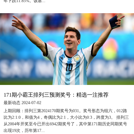
年下跌11.85%。该基...
171期小霸王排列三预测奖号：精选一注推荐
最新动态 2024-07-02
上期回顾：排列三第2024170期奖号为031。奖号形态为组六，012路
比为2:1:0，和值为4，奇偶比为2:1，大小比为0:3，跨度为3。 排列三
从2004年开奖至今已开出6942期奖号了，其中第171期历史同期奖号
出现19次，历年第17...