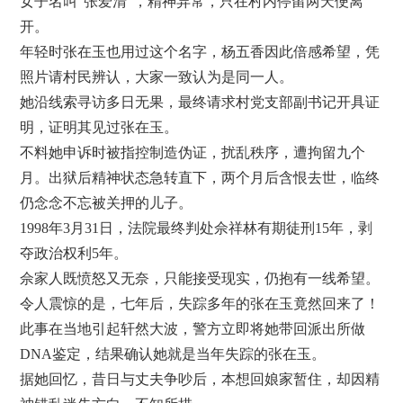
女子名叫“张爱清”，精神异常，只在村内停留两天便离
开。
年轻时张在玉也用过这个名字，杨五香因此倍感希望，凭
照片请村民辨认，大家一致认为是同一人。
她沿线索寻访多日无果，最终请求村党支部副书记开具证
明，证明其见过张在玉。
不料她申诉时被指控制造伪证，扰乱秩序，遭拘留九个
月。出狱后精神状态急转直下，两个月后含恨去世，临终
仍念念不忘被关押的儿子。
1998年3月31日，法院最终判处佘祥林有期徒刑15年，剥
夺政治权利5年。
佘家人既愤怒又无奈，只能接受现实，仍抱有一线希望。
令人震惊的是，七年后，失踪多年的张在玉竟然回来了！
此事在当地引起轩然大波，警方立即将她带回派出所做
DNA鉴定，结果确认她就是当年失踪的张在玉。
据她回忆，昔日与丈夫争吵后，本想回娘家暂住，却因精