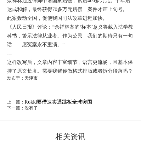
佘祥林通过律师申请国家赔偿，索赔400多万元。半年后
达成和解，最终获得70多万元赔偿，案件才画上句号。
此案轰动全国，促使我国司法改革进程加快。
《人民日报》评论：“佘祥林案的‘标本’意义将载入法学教
科书，警示法律从业者。作为公民，我们的期待只有一句
话——愿冤案永不重演。”
---
这样改写后，文章内容丰富细节，语言更流畅，且基本保
持了原文长度。需要我帮你做格式排版或者拆分段落吗？
发布于：天津市
Rokid要借速卖通跳板全球突围
上一篇：
下一篇：没有了
相关资讯