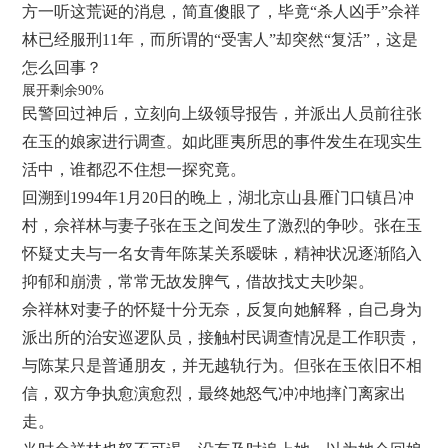
方一听这荒诞的消息，简直傻眼了，毕竟“杀人凶手”佘祥
林已经服刑11年，而所谓的“受害人”却突然“复活”，这是
怎么回事？
展开剩余90%
民警回过神后，立刻向上级领导报告，并派出人员前往张
在玉的娘家进行调查。如此匪夷所思的事件发生在现实生
活中，谁都忍不住想一探究竟。
回溯到1994年1月20日的晚上，湖北京山县雁门口镇吕冲
村，佘祥林与妻子张在玉之间发生了激烈的争吵。张在玉
怀疑丈夫与一名女青年陈某关系暧昧，精神状况逐渐陷入
抑郁和崩溃，常常无故发脾气，借故找丈夫吵架。
佘祥林对妻子的怀疑十分无奈，反复向她解释，自己身为
派出所的治安巡逻队员，接触村民调查情况是工作职责，
与陈某只是普通朋友，并无越轨行为。但张在玉依旧不相
信，双方争执愈演愈烈，最终她怒气冲冲地摔门离家出
走。