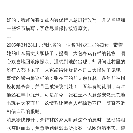
好的，我帮你将文章内容保持原意进行改写，并适当增加
一些细节描写，字数尽量保持接近原文。
---
2005年3月28日，湖北省的一位名叫张在玉的妇女，带着
她的山东籍丈夫和孩子，提着一大包各式各样的礼物，满
心欢喜地回娘家探亲。没想到她的出现，却瞬间让村里的
所有人都吓呆了，大家纷纷怀疑是不是白天撞见了鬼魂。
事情的缘由是这样的：张在玉的前夫佘祥林，多年前被指
控将她杀害，并且已被法院判处了十五年有期徒刑，当时
他还在牢中服刑。可是如今，张在玉本人竟然安然无恙地
出现在大家面前，这情形让所有人都惊恐不已，简直不敢
相信自己的眼睛。
消息很快传开，佘祥林的家人听到这个消息时，激动得泪
水夺眶而出，焦急地跑到派出所报案，试图澄清事实。警