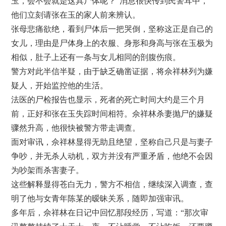
玉，会不会就是这具尸体呢？”消息很快传到民警耳中，
他们立刻请张在玉的家人前来辨认。
张母悲痛欲绝，看到尸体后一把哭倒，坚称这正是自己的
女儿，理由是尸体身上的衣服、身形和身高与张在玉极为
相似，肚子上还有一条与女儿相同的剖腹伤痕。
警方对此半信半疑，由于缺乏确凿证据，将佘祥林列为嫌
疑人，开始监控他的生活。
法医的尸检报告也显示，死者的死亡时间大约是三个月
前，正好和张在玉失踪时间相符。佘祥林杀妻抛尸的嫌疑
骤然升高，他很快被警方带走调查。
面对审讯，佘祥林显得无助且绝望，坚称自己只是与妻子
争吵，并无杀人动机，双方并没有严重矛盾，他绝不会因
为吵架而杀害妻子。
这些解释显得苍白无力，警方不相信，继续深入调查，查
明了他与女青年陈某的暧昧关系，随即加强审讯。
多年后，佘祥林在日记中回忆那段经历，写道：“那次审