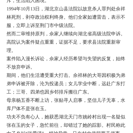
斥，生活陷入困境。
1994年10月13日，湖北京山县法院以故意杀人罪判处佘祥
林死刑，剥夺政治权利终身。他们全家如遭雷击，表示不
服，立即上诉至荆门市中级法院。
然而二审维持原判，佘家人继续向湖北省高级法院申诉。
高院认为案件疑点重重，证据不足，要求县法院重新审
理。
案件陷入漫长诉讼，佘家人经历希望与失望的反复，始终
不放弃申诉。
期间，他们生活遭受重大打击。佘祥林的大哥因积极为弟
弟申诉被开除，沦为投递员；女儿学业中断，远赴广东打
工；三哥、四弟也因乡邻排斥搬往广东。
母亲杨五香不断上访，张贴寻人启事，坚信儿子无辜，水
库尸体不是张在玉。
功夫不负有心人，她获悉湖北天门市姚岭村出现一名疑似
张在玉的女子，急忙前往，却错过了她的踪影。村民称此