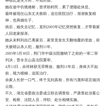
神错乱迷失方向，不知所措。
她在途中饥饿难耐，曾求助村民，累了便随处休息。
最终被现任山东丈夫救助，送往医院治疗，渐渐恢复精
神，也再婚生子。
病后，她失去记忆，直到2005年记忆突然恢复，才带着家
人回老家探亲。
她从未料到自己离家后，家里竟发生天翻地覆的变故，前
夫被错认杀人犯，服刑11年。
2005年3月30日，荆门市中级法院撤销了之前的一审二审
判决，责令京山县法院重审。
4月13日，佘祥林获无罪释放。服刑11年后，身体大不如
前，视力模糊，送医治疗。
佘家人长舒一口气，终于见到真相，所有污蔑和谣言烟消
云散。
不久，湖北省委政法委成立联合调查组，严肃查处涉案公
安、检察、法院人员，停职、处分相继实施。