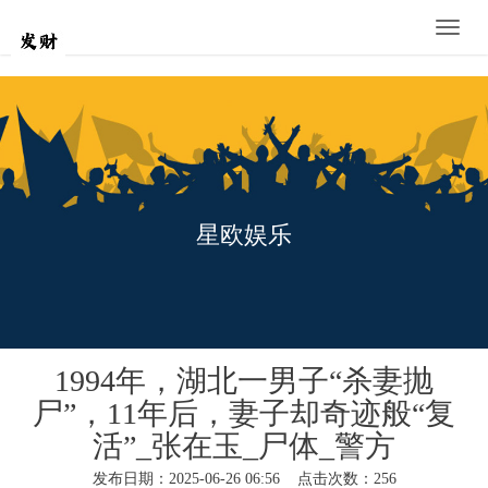
Toggle
naviga
星欧娱乐
1994年，湖北一男子“杀妻抛
尸”，11年后，妻子却奇迹般“复
活”_张在玉_尸体_警方
发布日期：2025-06-26 06:56 点击次数：256