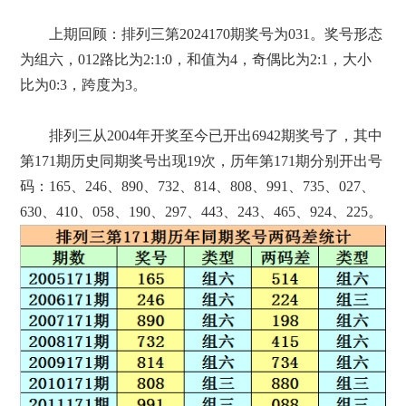
上期回顾：排列三第2024170期奖号为031。奖号形态
为组六，012路比为2:1:0，和值为4，奇偶比为2:1，大小
比为0:3，跨度为3。
排列三从2004年开奖至今已开出6942期奖号了，其中
第171期历史同期奖号出现19次，历年第171期分别开出号
码：165、246、890、732、814、808、991、735、027、
630、410、058、190、297、443、243、465、924、225。