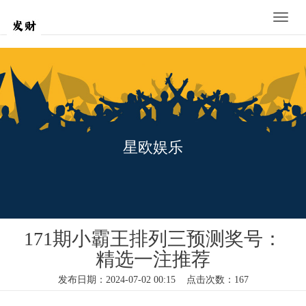
Toggle
naviga
星欧娱乐
171期小霸王排列三预测奖号：
精选一注推荐
发布日期：2024-07-02 00:15 点击次数：167