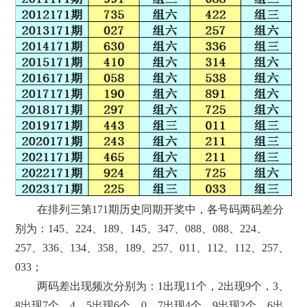
在排列三第171期历史同期开奖中，各号码两码差分
别为：145、224、189、145、347、088、088、224、
257、336、134、358、189、257、011、112、112、257、
033；
两码差出现频次分别为：1出现11个，2出现9个，3、
8出现7个，4、5出现6个，0、7出现4个，9出现2个，6出