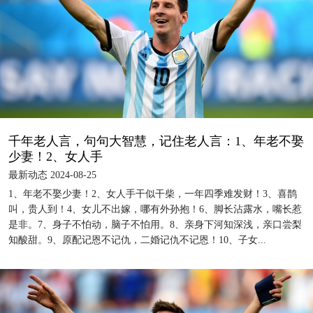
千年老人言，句句大智慧，记住老人言：1、年老不娶
少妻！2、女人手
最新动态 2024-08-25
1、年老不娶少妻！2、女人手干似干柴，一年四季难发财！3、喜鹊
叫，贵人到！4、女儿不出嫁，哪有外孙抱！6、脚长沾露水，嘴长惹
是非。7、身子不怕动，脑子不怕用。8、亲身下河知深浅，亲口尝梨
知酸甜。9、原配记恩不记仇，二婚记仇不记恩！10、子女...