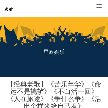
Toggle
naviga
星欧娱乐
【经典老歌】《苦乐年华》《命
运不是辘轳》《不白活一回》
《人在旅途》《争什么争》《活
出个样来给自己看》